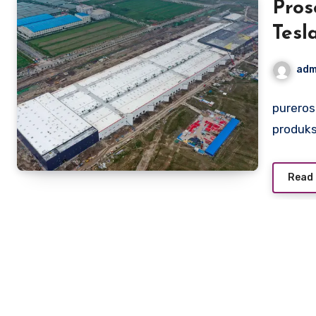
Pros
Tesl
Pabr
adm
pureros
produks
Read