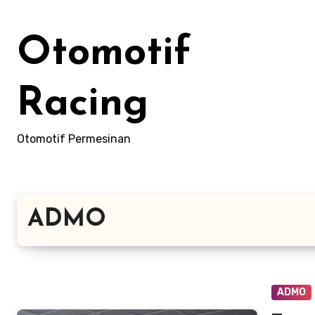
Skip
to
Otomotif
content
Racing
Otomotif Permesinan
ADMO
ADMO