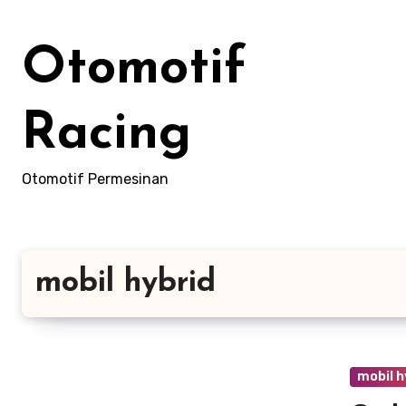
Skip
to
Otomotif
content
Racing
Otomotif Permesinan
mobil hybrid
mobil h