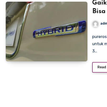
Gaik
Bisa
PPN 
adm
pureros
untuk m
3…
Read