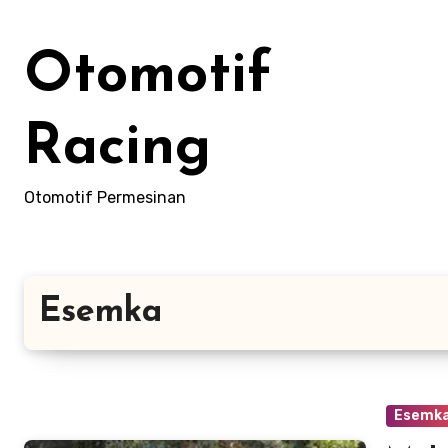
Skip
to
Otomotif
content
Racing
Otomotif Permesinan
Esemka
Esemk