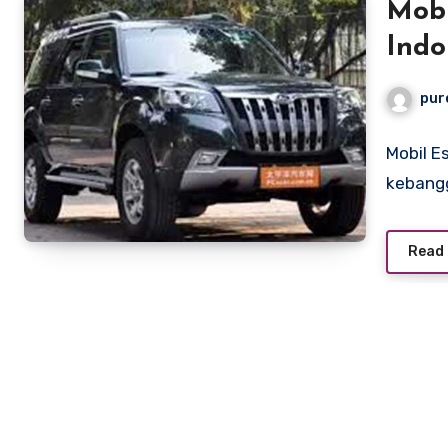
Mobi
Indo
Mas
pur
Mobil E
kebangg
Read