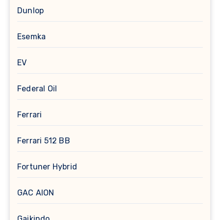
Dunlop
Esemka
EV
Federal Oil
Ferrari
Ferrari 512 BB
Fortuner Hybrid
GAC AION
Gaikindo