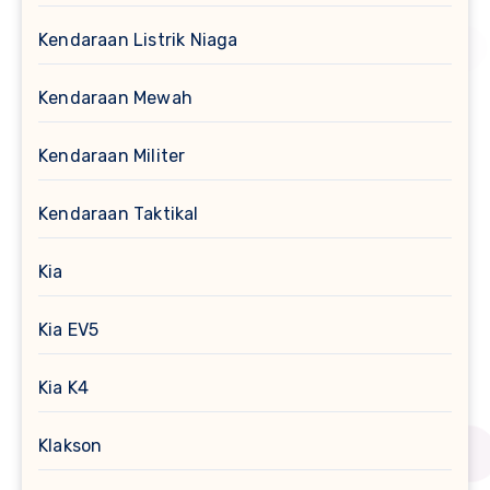
Kendaraan Listrik Niaga
Kendaraan Mewah
Kendaraan Militer
Kendaraan Taktikal
Kia
Kia EV5
Kia K4
Klakson