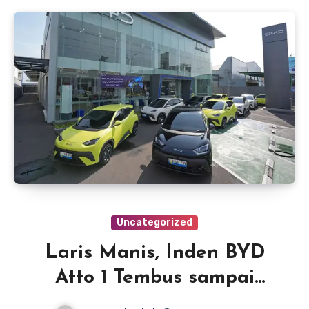
Uncategorized
Laris Manis, Inden BYD
Atto 1 Tembus sampai
Desember 2025