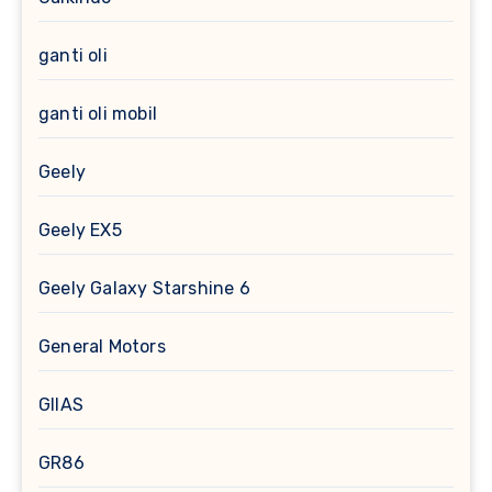
ganti oli
ganti oli mobil
Geely
Geely EX5
Geely Galaxy Starshine 6
General Motors
GIIAS
GR86