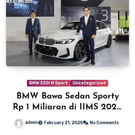
BMW 320i M Sport
Uncategorized
BMW Bawa Sedan Sporty
Rp 1 Miliaran di IIMS 2025,
Intip Spesifikasinya
admin
February 21, 2025
No Comments