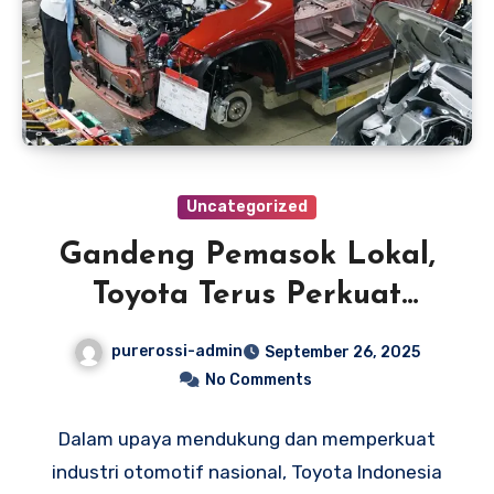
Uncategorized
Gandeng Pemasok Lokal,
Toyota Terus Perkuat
Industri Otomotif Nasional
purerossi-admin
September 26, 2025
No Comments
Dalam upaya mendukung dan memperkuat
industri otomotif nasional, Toyota Indonesia