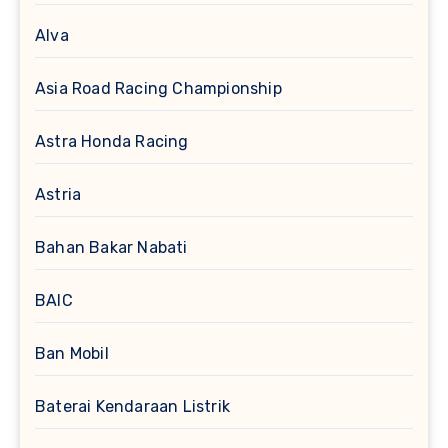
Alva
Asia Road Racing Championship
Astra Honda Racing
Astria
Bahan Bakar Nabati
BAIC
Ban Mobil
Baterai Kendaraan Listrik