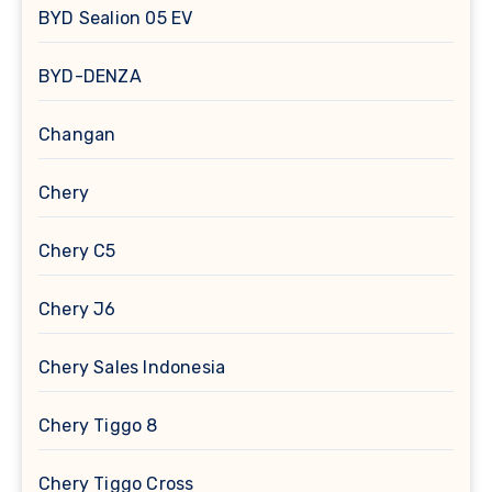
BYD Sealion 05 EV
BYD-DENZA
Changan
Chery
Chery C5
Chery J6
Chery Sales Indonesia
Chery Tiggo 8
Chery Tiggo Cross