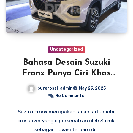
Uncategorized
Bahasa Desain Suzuki
Fronx Punya Ciri Khas
Tersendiri
purerossi-admin
May 29, 2025
No Comments
Suzuki Fronx merupakan salah satu mobil
crossover yang diperkenalkan oleh Suzuki
sebagai inovasi terbaru di…