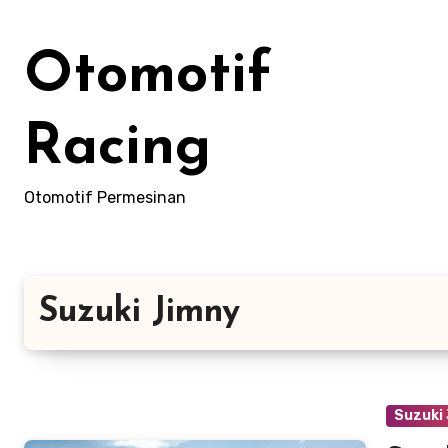
Skip
to
Otomotif
content
Racing
Otomotif Permesinan
Suzuki Jimny
Suzuki