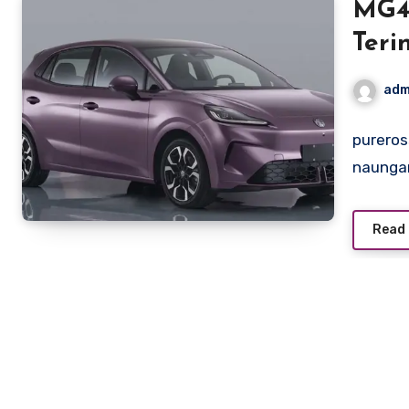
MG4 
Teri
adm
pureros
naungan
Read