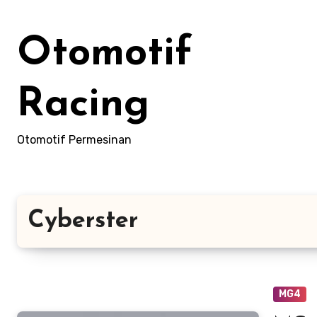
Skip
to
Otomotif
content
Racing
Otomotif Permesinan
Cyberster
MG4