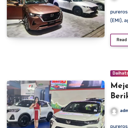
pureros
(EMI),
Read
Daihat
Meje
Beri
Mob
adm
pureros