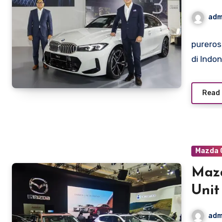
Spes
adm
pureros
di Indo
Read
Mazda 
Mazd
Unit
Jag
adm