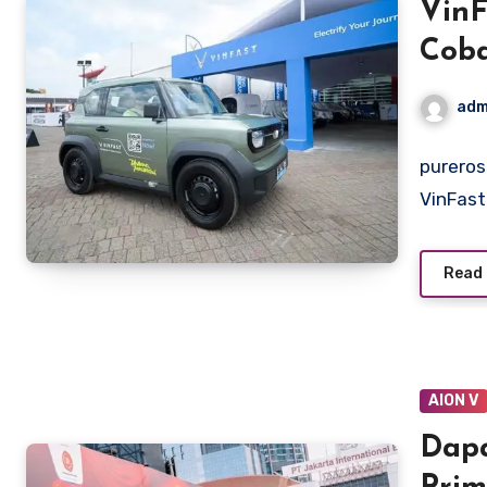
VinF
Coba
adm
pureros
VinFast
Read
AION V
Dapa