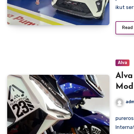
ikut se
Read
Alva
Alva
Modi
Spes
adm
pureros
Interna