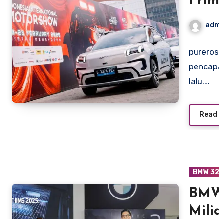
Prim
adm
pureros
pencapa
lalu.…
Read
BMW 32
BMW
Mili