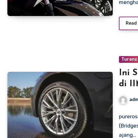
mengha
Read
Turanz
Ini 
di I
adm
pureros
(Bridge
ajang…