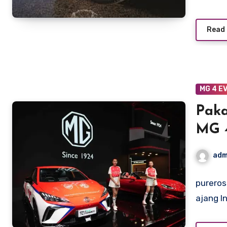
Read
MG 4 E
Paka
MG 
Perh
adm
pureros
ajang I