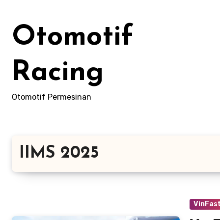
Skip
to
Otomotif
content
Racing
Otomotif Permesinan
IIMS 2025
VinFast