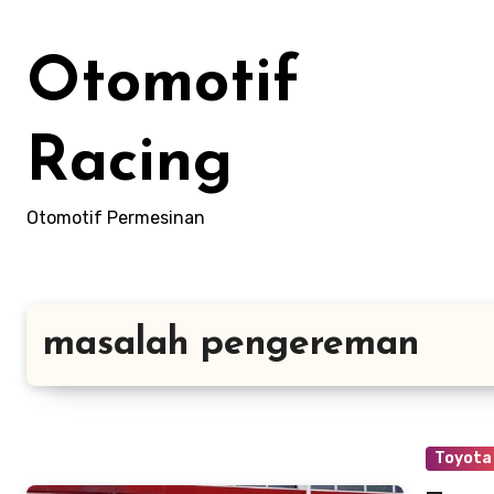
Skip
to
Otomotif
content
Racing
Otomotif Permesinan
masalah pengereman
Toyota