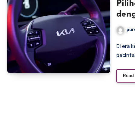
Pili
deng
Puny
pur
Pali
Spes
Di era 
pecinta
Read