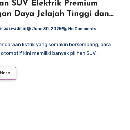
han SUV Elektrik Premium
an Daya Jelajah Tinggi dan
a Tenaga yang Bikin Hyundai
erossi-admin
June 30, 2025
No Comments
sade Tak Berkutik, Intip
ifikasi Lengkapnya!
kendaraan listrik yang semakin berkembang, para
 otomotif kini memiliki banyak pilihan SUV…
 More