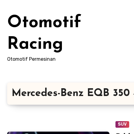
Skip
to
Otomotif
content
Racing
Otomotif Permesinan
Mercedes-Benz EQB 350
SUV