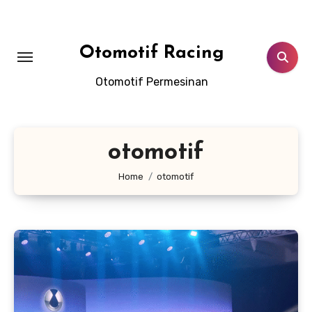
Skip
to
content
Otomotif Racing
Otomotif Permesinan
otomotif
Home
otomotif