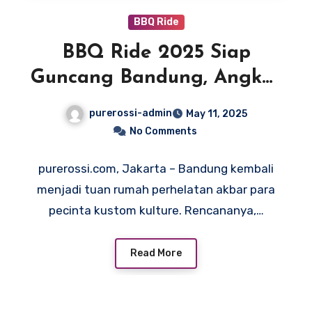
BBQ Ride
BBQ Ride 2025 Siap
Guncang Bandung, Angkat
Kustom Kulture Lokal ke
purerossi-admin
May 11, 2025
Panggung Dunia!
No Comments
purerossi.com, Jakarta – Bandung kembali
menjadi tuan rumah perhelatan akbar para
pecinta kustom kulture. Rencananya,…
Read More