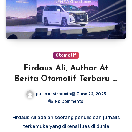
Otomotif
Firdaus Ali, Author At
Berita Otomotif Terbaru &
Terkini Dalam Dan Luar
purerossi-admin
June 22, 2025
Negeri
No Comments
Firdaus Ali adalah seorang penulis dan jurnalis
terkemuka yang dikenal luas di dunia