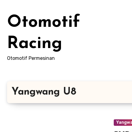
Skip
to
Otomotif
content
Racing
Otomotif Permesinan
Yangwang U8
Yangwa