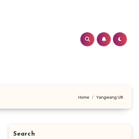
Home
Yangwang U8
Search