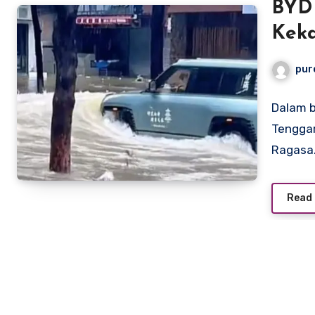
BYD
Keka
Rag
pur
Dalam b
Tengga
Ragasa
Read