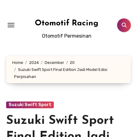
Skip
to
content
Otomotif Racing
Otomotif Permesinan
Home
2024
December
20
Suzuki Swift Sport Final Edition Jadi Model Edisi
Perpisahan
Suzuki Swift Sport
Suzuki Swift Sport
Final Edition Jadi