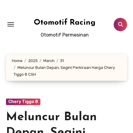
Skip
to
content
Otomotif Racing
Otomotif Permesinan
Home
2025
March
31
Meluncur Bulan Depan, Segini Perkiraan Harga Chery
Tiggo 8 CSH
Chery Tiggo 8
Meluncur Bulan
Depan, Segini