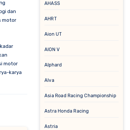
ang
AHASS
ogi dan
AHRT
s motor
Aion UT
ekadar
AION V
kan
si motor
Alphard
arya-karya
Alva
Asia Road Racing Championship
Astra Honda Racing
Astria