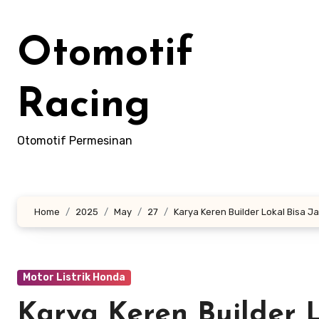
Skip
to
Otomotif
content
Racing
Otomotif Permesinan
Home
2025
May
27
Karya Keren Builder Lokal Bisa Ja
Motor Listrik Honda
Karya Keren Builder L