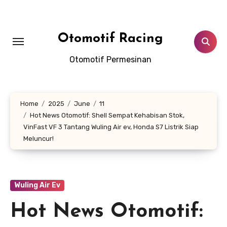
Skip
to
content
Otomotif Racing
Otomotif Permesinan
Home
2025
June
11
Hot News Otomotif: Shell Sempat Kehabisan Stok,
VinFast VF 3 Tantang Wuling Air ev, Honda S7 Listrik Siap
Meluncur!
Wuling Air Ev
Hot News Otomotif: