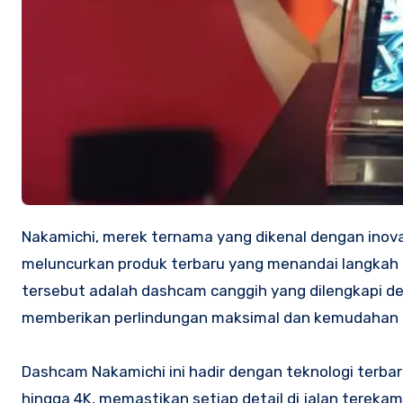
Nakamichi, merek ternama yang dikenal dengan inovasi teknologi audio dan perangkat mobilnya, baru-baru ini
meluncurkan produk terbaru yang menandai langkah 
tersebut adalah dashcam canggih yang dilengkapi denga
memberikan perlindungan maksimal dan kemudahan
Dashcam Nakamichi ini hadir dengan teknologi terba
hingga 4K, memastikan setiap detail di jalan terekam