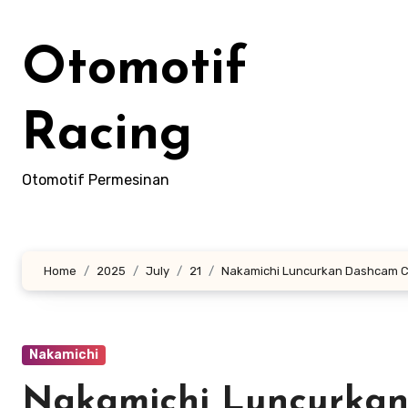
Skip
to
Otomotif
content
Racing
Otomotif Permesinan
Home
2025
July
21
Nakamichi Luncurkan Dashcam Can
Nakamichi
Nakamichi Luncurkan