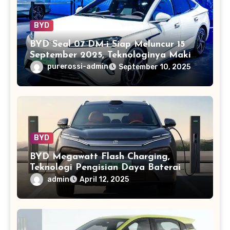
BYD
BYD Seal 07 DM-i Siap Meluncur 15
September 2025, Teknologinya Makin
Canggih
purerossi-admin
September 10, 2025
BYD
BYD Megawatt Flash Charging,
Teknologi Pengisian Daya Baterai
Mobil Listrik Tercepat
admin
April 12, 2025