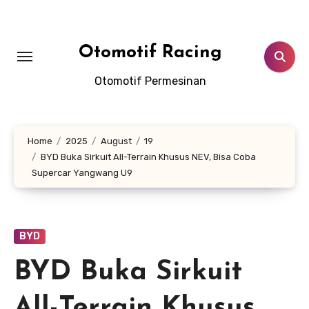
Skip
to
content
Otomotif Racing
Otomotif Permesinan
Home
2025
August
19
BYD Buka Sirkuit All-Terrain Khusus NEV, Bisa Coba
Supercar Yangwang U9
BYD
BYD Buka Sirkuit
All-Terrain Khusus