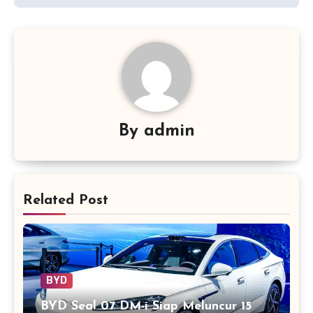
By
admin
Related Post
BYD
BYD Seal 07 DM-i Siap Meluncur 15