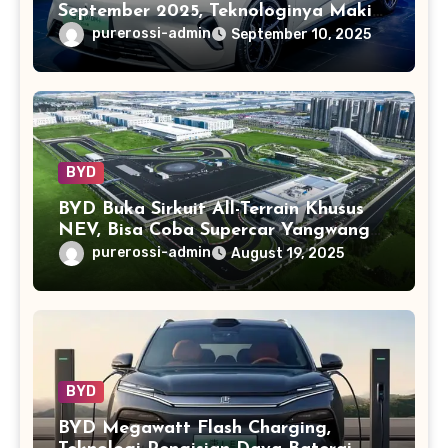
September 2025, Teknologinya Makin
Canggih
purerossi-admin
September 10, 2025
BYD
BYD Buka Sirkuit All-Terrain Khusus
NEV, Bisa Coba Supercar Yangwang
U9
purerossi-admin
August 19, 2025
BYD
BYD Megawatt Flash Charging,